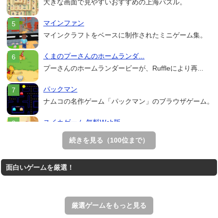
大きな画面で見やすいおすすめの上海パズル。
マインファン
マインクラフトをベースに制作されたミニゲーム集。
くまのプーさんのホームランダ...
プーさんのホームランダービーが、Ruffleにより再...
パックマン
ナムコの名作ゲーム「パックマン」のブラウザゲーム。
スイカゲーム 無料Web版
スイカゲームをスクラッチで再現した無料Web版。
続きを見る（100位まで）
Mahjong Real
面白いゲームを厳選！
リアルな麻雀牌を使う18種類の上海ゲーム。
アローアウト
すべての矢印を画面外へ導くパズルゲーム。
厳選ゲームをもっと見る