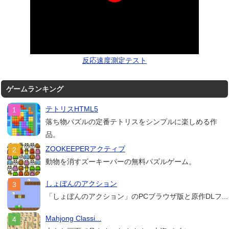
反応速度測定テスト
ゲームランキング
テトリスHTML5
落ち物パズルの定番テトリスをシンプルに楽しめる作
品。
ZOOKEEPERアクティブ
動物を消すズーキーパーの無料パズルゲーム。
しょぼんのアクション
「しょぼんのアクション」のPCブラウザ版と原作DLフ...
Mahjong Classi...