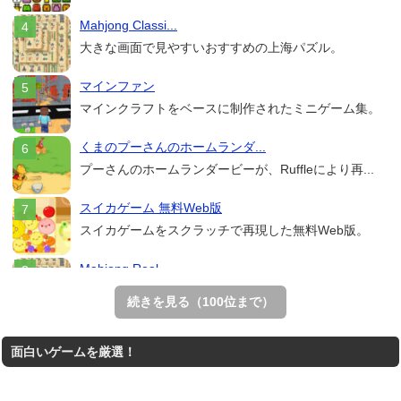
Mahjong Classi...
大きな画面で見やすいおすすめの上海パズル。
マインファン
マインクラフトをベースに制作されたミニゲーム集。
くまのプーさんのホームランダ...
プーさんのホームランダービーが、Ruffleにより再...
スイカゲーム 無料Web版
スイカゲームをスクラッチで再現した無料Web版。
Mahjong Real
リアルな麻雀牌を使う18種類の上海ゲーム。
続きを見る（100位まで）
THE MERGEST KI...
面白いゲームを厳選！
王国を構築していく放置系のシミュレーションゲーム。
アローアウト