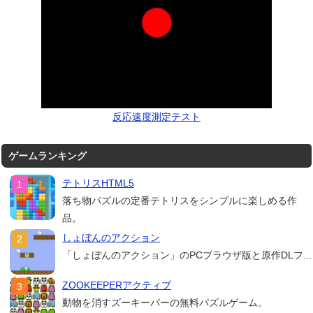
反応速度測定テスト
ゲームランキング
テトリスHTML5
落ち物パズルの定番テトリスをシンプルに楽しめる作
品。
しょぼんのアクション
「しょぼんのアクション」のPCブラウザ版と原作DLフ...
ZOOKEEPERアクティブ
動物を消すズーキーパーの無料パズルゲーム。