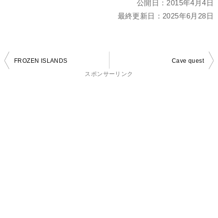
公開日：
2015年4月4日
最終更新日：
2025年6月28日
投
FROZEN ISLANDS
Cave quest
稿
スポンサーリンク
ナ
ビ
ゲ
ー
シ
ョ
ン