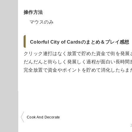
操作方法
マウスのみ
Colorful City of Cardsのまとめ＆プレイ感想
クリック連打はなく放置で貯めた資金で街を発展
だんだんと街らしく発展しく過程が面白い長時間
完全放置で資金やポイントを貯めて消化したらま
投
Cook And Decorate
稿