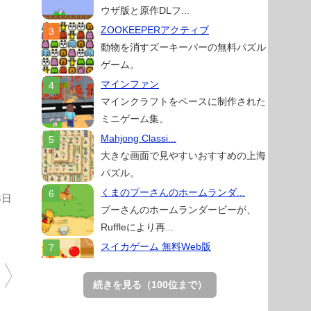
ウザ版と原作DLフ...
ZOOKEEPERアクティブ
動物を消すズーキーパーの無料パズル
ゲーム。
マインファン
マインクラフトをベースに制作された
ミニゲーム集。
Mahjong Classi...
大きな画面で見やすいおすすめの上海
パズル。
くまのプーさんのホームランダ...
3日
プーさんのホームランダービーが、
Ruffleにより再...
スイカゲーム 無料Web版
スイカゲームをスクラッチで再現した
無料Web版。
続きを見る（100位まで）
アローアウト