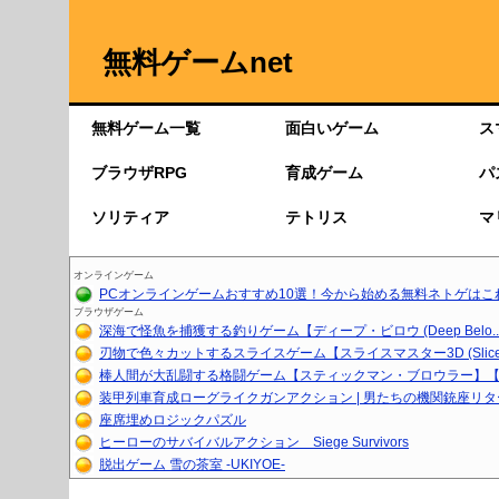
無料ゲームnet
無料ゲーム一覧
面白いゲーム
ス
ブラウザRPG
育成ゲーム
パ
ソリティア
テトリス
マ
オンラインゲーム
PCオンラインゲームおすすめ10選！今から始める無料ネトゲはこ
ブラウザゲーム
深海で怪魚を捕獲する釣りゲーム【ディープ・ビロウ (Deep Belo..
刃物で色々カットするスライスゲーム【スライスマスター3D (Slice.
棒人間が大乱闘する格闘ゲーム【スティックマン・ブロウラー】【育
装甲列車育成ローグライクガンアクション | 男たちの機関銃座リ
座席埋めロジックパズル
ヒーローのサバイバルアクション Siege Survivors
脱出ゲーム 雪の茶室 -UKIYOE-