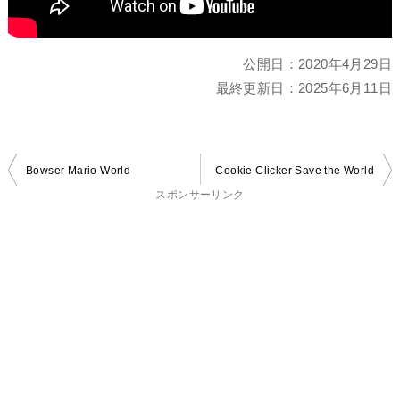
公開日：
2020年4月29日
最終更新日：
2025年6月11日
投
Bowser Mario World
Cookie Clicker Save the World
稿
スポンサーリンク
ナ
ビ
ゲ
ー
シ
ョ
ン