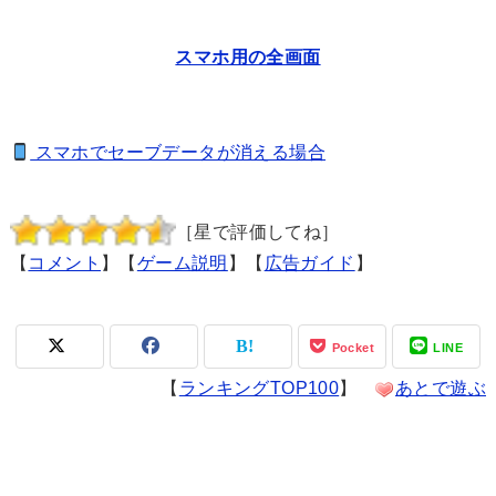
スマホ用の全画面
スマホでセーブデータが消える場合
［星で評価してね］
【
コメント
】【
ゲーム説明
】【
広告ガイド
】
Pocket
LINE
【
ランキングTOP100
】
あとで遊ぶ