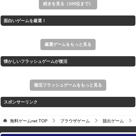
スイカゲームをスクラッチで再現した無料Web版。
続きを見る（100位まで）
Mahjong Real
面白いゲームを厳選！
リアルな麻雀牌を使う18種類の上海ゲーム。
アローアウト
すべての矢印を画面外へ導くパズルゲーム。
厳選ゲームをもっと見る
懐かしいフラッシュゲームが復活
復活フラッシュゲームをもっと見る
スポンサーリンク
無料ゲームnet
TOP
ブラウザゲーム
脱出ゲーム