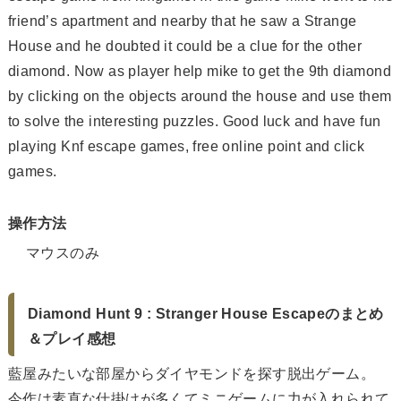
friend’s apartment and nearby that he saw a Strange
House and he doubted it could be a clue for the other
diamond. Now as player help mike to get the 9th diamond
by clicking on the objects around the house and use them
to solve the interesting puzzles. Good luck and have fun
playing Knf escape games, free online point and click
games.
操作方法
マウスのみ
Diamond Hunt 9 : Stranger House Escapeのまとめ
＆プレイ感想
藍屋みたいな部屋からダイヤモンドを探す脱出ゲーム。
今作は素直な仕掛けが多くてミニゲームに力が入れられて