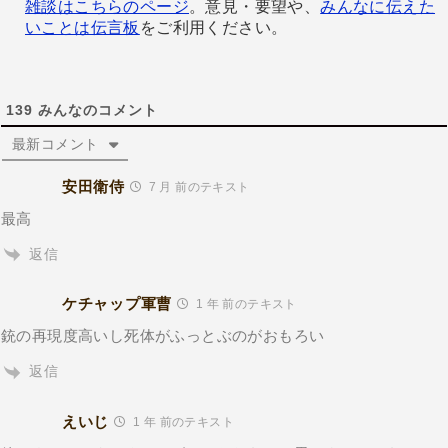
雑談はこちらのページ
。意見・要望や、
みんなに伝えた
いことは伝言板
をご利用ください。
139
みんなのコメント
最新コメント
安田衛侍
7 月 前のテキスト
最高
返信
ケチャップ軍曹
1 年 前のテキスト
銃の再現度高いし死体がふっとぶのがおもろい
返信
えいじ
1 年 前のテキスト