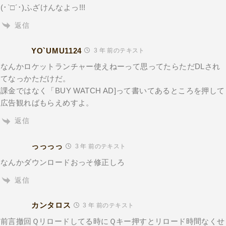
(･`□´･)ふざけんなよっ!!!
返信
YO`UMU1124
3 年 前のテキスト
なんかロケットランチャー使えねーって思ってたらただDLされ
てなっかただけだ。
課金ではなく「BUY WATCH AD]って書いてあるところを押して
広告観ればもらえめすよ。
返信
っっっっ
3 年 前のテキスト
なんかダウンロードおっそ修正しろ
返信
カンタロス
3 年 前のテキスト
前言撤回Ｑリロードしてる時にＱキー押すとリロード時間なくせ