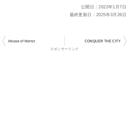
公開日：
2022年1月7日
最終更新日：
2025年3月26日
投
House of Horror
CONQUER THE CITY
稿
スポンサーリンク
ナ
ビ
ゲ
ー
シ
ョ
ン