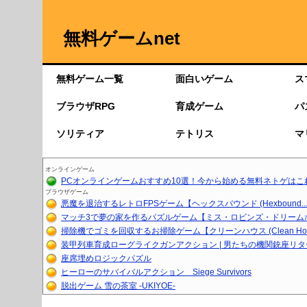
無料ゲームnet
無料ゲーム一覧
面白いゲーム
ス
ブラウザRPG
育成ゲーム
パ
ソリティア
テトリス
マ
オンラインゲーム
PCオンラインゲームおすすめ10選！今から始める無料ネトゲはこ
ブラウザゲーム
悪魔を退治するレトロFPSゲーム【ヘックスバウンド (Hexbound..
マッチ3で夢の家を作るパズルゲーム【ミス・ロビンズ・ドリーム
掃除機でゴミを回収するお掃除ゲーム【クリーンハウス (Clean Ho..
装甲列車育成ローグライクガンアクション | 男たちの機関銃座リ
座席埋めロジックパズル
ヒーローのサバイバルアクション Siege Survivors
脱出ゲーム 雪の茶室 -UKIYOE-