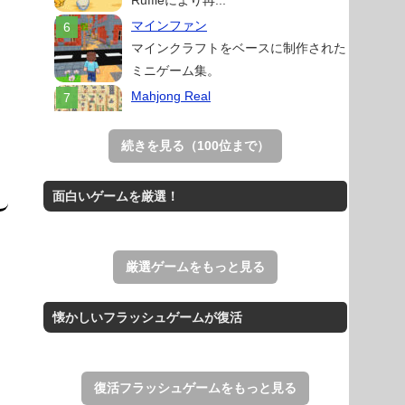
マインファン
マインクラフトをベースに制作された
ミニゲーム集。
Mahjong Real
リアルな麻雀牌を使う18種類の上海
ゲーム。
続きを見る（100位まで）
スイカゲーム 無料Web版
スイカゲームをスクラッチで再現した
面白いゲームを厳選！
無料Web版。
THE MERGEST KI...
王国を構築していく放置系のシミュレ
厳選ゲームをもっと見る
ーションゲーム。
アローアウト
懐かしいフラッシュゲームが復活
すべての矢印を画面外へ導くパズルゲ
ーム。
復活フラッシュゲームをもっと見る