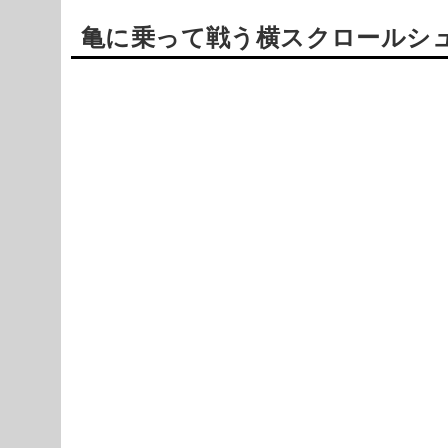
亀に乗って戦う横スクロールシューテ
Powered by livedoor 相互RSS