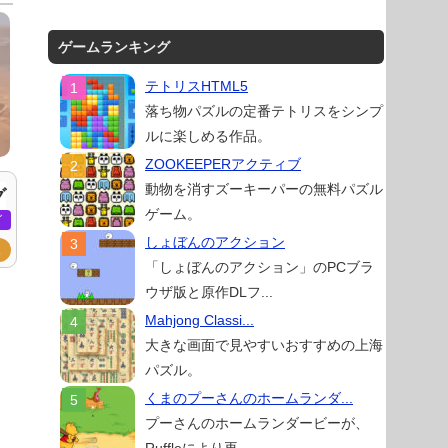
ゲームランキング
テトリスHTML5
落ち物パズルの定番テトリスをシンプ
ルに楽しめる作品。
ZOOKEEPERアクティブ
動物を消すズーキーパーの無料パズル
グ
ゲーム。
グ
しょぼんのアクション
ュ
「しょぼんのアクション」のPCブラ
ウザ版と原作DLフ...
Mahjong Classi...
大きな画面で見やすいおすすめの上海
パズル。
くまのプーさんのホームランダ...
プーさんのホームランダービーが、
Ruffleにより再...