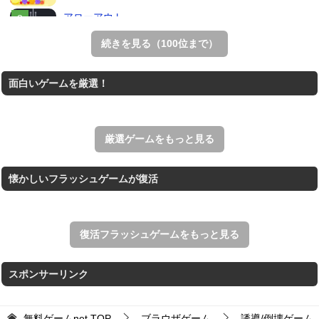
アローアウト
すべての矢印を画面外へ導くパズルゲーム。
続きを見る（100位まで）
ホールio
面白いゲームを厳選！
ホールを巨大に育成する落とし穴ゲーム。
THE MERGEST KI...
王国を構築していく放置系のシミュレーションゲーム。
厳選ゲームをもっと見る
懐かしいフラッシュゲームが復活
復活フラッシュゲームをもっと見る
スポンサーリンク
無料ゲームnet
TOP
ブラウザゲーム
誘導/倒壊ゲーム